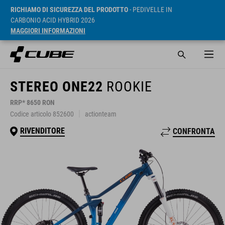
RICHIAMO DI SICUREZZA DEL PRODOTTO
- PEDIVELLE IN
CARBONIO ACID HYBRID 2026
MAGGIORI INFORMAZIONI
STEREO ONE22
ROOKIE
RRP* 8650 RON
Codice articolo 852600
actionteam
RIVENDITORE
CONFRONTA