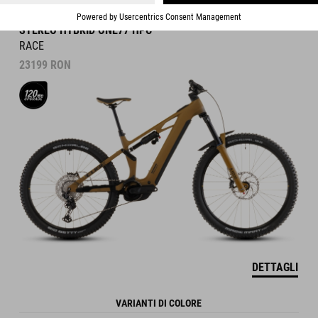
STEREO HYBRID ONE77 HPC
RACE
23199
RON
DETTAGLI
VARIANTI DI COLORE