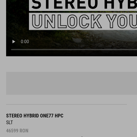
STEREO HYBRID ONE77 HPC
SLT
46599
RON