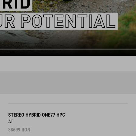
STEREO HYBRID ONE77 HPC
AT
38699
RON