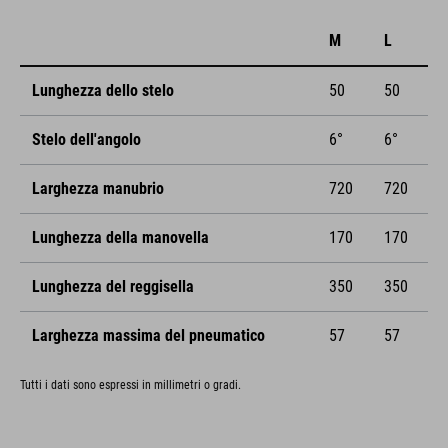
M
L
Lunghezza dello stelo
50
50
Stelo dell'angolo
6°
6°
Larghezza manubrio
720
720
Lunghezza della manovella
170
170
Lunghezza del reggisella
350
350
Larghezza massima del pneumatico
57
57
Tutti i dati sono espressi in millimetri o gradi.