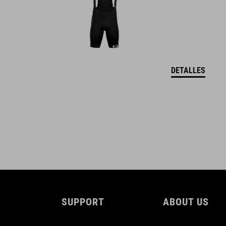
5
DOWNLOADS
DETALLES
CUBE_Reel-Knob-Disc-Set_Manual_V1-2505
( PDF 4.52 MB )
SUPPORT
ABOUT US