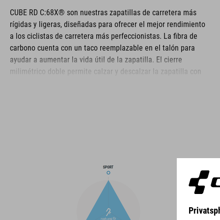
CUBE RD C:68X® son nuestras zapatillas de carretera más
rígidas y ligeras, diseñadas para ofrecer el mejor rendimiento
a los ciclistas de carretera más perfeccionistas. La fibra de
carbono cuenta con un taco reemplazable en el talón para
ayudar a aumentar la vida útil de la zapatilla. El cierre
milimétrico doble permite calzar y descalzar la zapatilla con
rapidez y garantiza un cierre extremadamente seguro,
reforzado por una capa envolvente resistente de Dyneema®
para mayor durabilidad incluso en las condiciones más duras.
La puntera y el contrafuerte están reforzados para mayor
protección, la parte superior está perforada para proporcionar
ventilación y una plantilla ergonómica NF garantiza la mejor
amortiguación y distribución de presión posibles para un
pedaleo óptimo.
MARCA