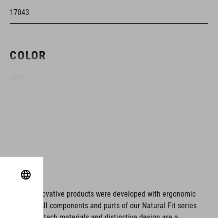
17043
COLOR
white
MATERIAL
parte superior: poliuretano
Dyneema®
suela: fibra de carbono
ms. These innovative products were developed with ergonomic
fort issues. All components and parts of our Natural Fit series
TPU
tionality. Hightech materials and distinctive design are a