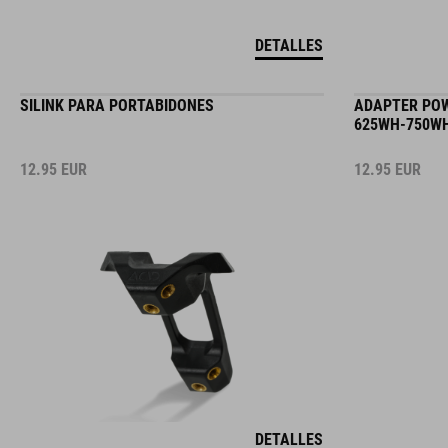
DETALLES
SILINK PARA PORTABIDONES
ADAPTER POW
625WH-750WH
12.95
EUR
12.95
EUR
DETALLES