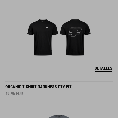
DETALLES
ORGANIC T-SHIRT DARKNESS GTY FIT
49.95
EUR