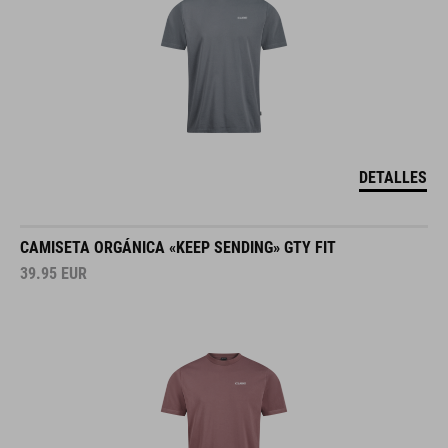
DETALLES
CAMISETA ORGÁNICA «KEEP SENDING» GTY FIT
39.95
EUR