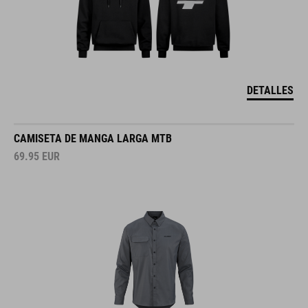
DETALLES
CAMISETA DE MANGA LARGA MTB
69.95
EUR