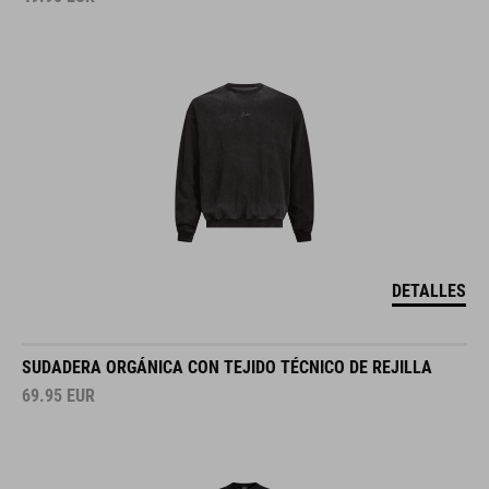
DETALLES
SUDADERA ORGÁNICA CON TEJIDO TÉCNICO DE REJILLA
69.95
EUR