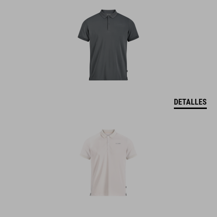
DETALLES