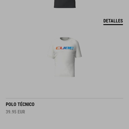
DETALLES
POLO TÉCNICO
39.95
EUR