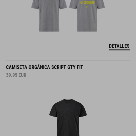
DETALLES
CAMISETA ORGÁNICA SCRIPT GTY FIT
39.95
EUR