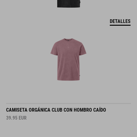
DETALLES
CAMISETA ORGÁNICA CLUB CON HOMBRO CAÍDO
39.95
EUR