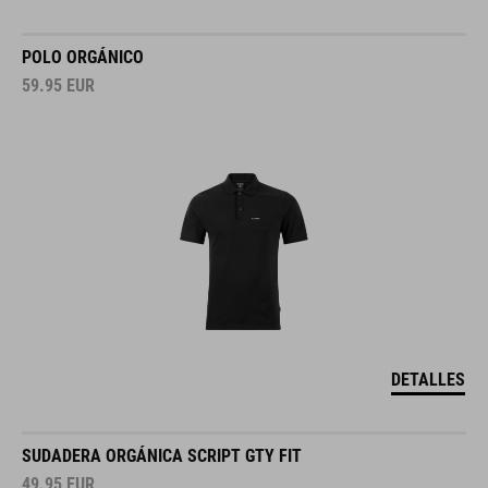
POLO ORGÁNICO
59.95
EUR
DETALLES
SUDADERA ORGÁNICA SCRIPT GTY FIT
49.95
EUR