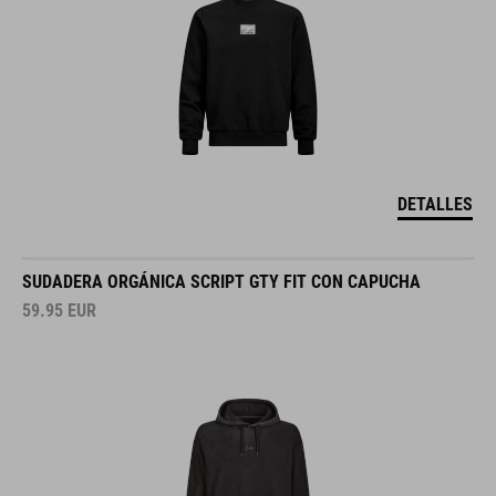
DETALLES
SUDADERA ORGÁNICA SCRIPT GTY FIT CON CAPUCHA
59.95
EUR