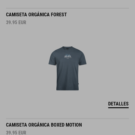
CAMISETA ORGÁNICA FOREST
39.95
EUR
DETALLES
CAMISETA ORGÁNICA BOXED MOTION
39.95
EUR