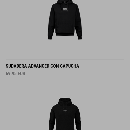
SUDADERA ADVANCED CON CAPUCHA
69.95
EUR