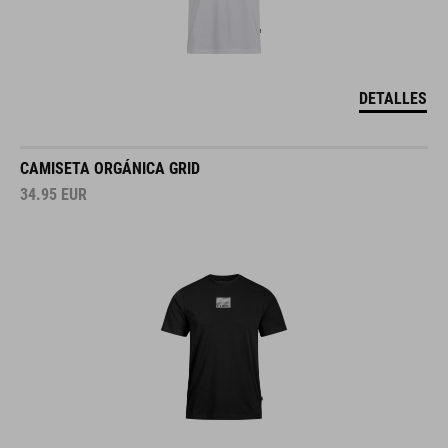
DETALLES
CAMISETA ORGÁNICA GRID
34.95
EUR