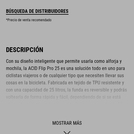
BÚSQUEDA DE DISTRIBUIDORES
*Precio de venta recomendado
DESCRIPCIÓN
Con su diseño inteligente que permite usarla como alforja y
mochila, la ACID Flip Pro 25 es una solución todo en uno para
ciclistas viajeros o de cualquier tipo que necesiten llevar sus
cosas en la bicicleta. Fabricada en tejido de TPU resistente y
con una capacidad de 25 litros, la funda es reversible y podrás
voltearla de forma rápida y fácil, dependiendo de si se está
utilizando el sistema de alforjas o el sistema ergonómico NF
para la espalda. El sistema de instalación CILink es
compatible con ACID SIC 2.0 y portabultos similares, para una
MOSTRAR MÁS
fijación y desmontaje rápido, fácil y seguro. La apertura
enrollable ayuda a proteger tus cosas de la intemperie y los