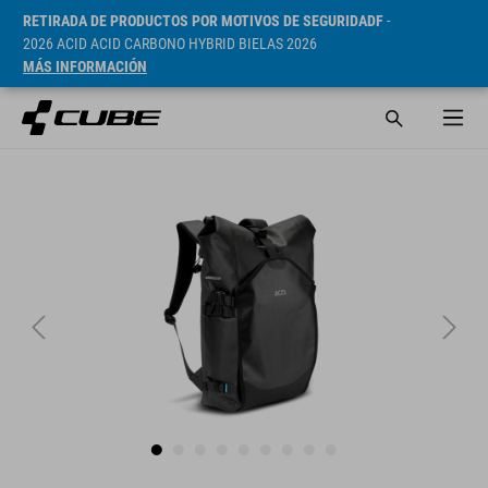
RETIRADA DE PRODUCTOS POR MOTIVOS DE SEGURIDADF
-
2026 ACID ACID CARBONO HYBRID BIELAS 2026
MÁS INFORMACIÓN
PVP* 109.9 CHF