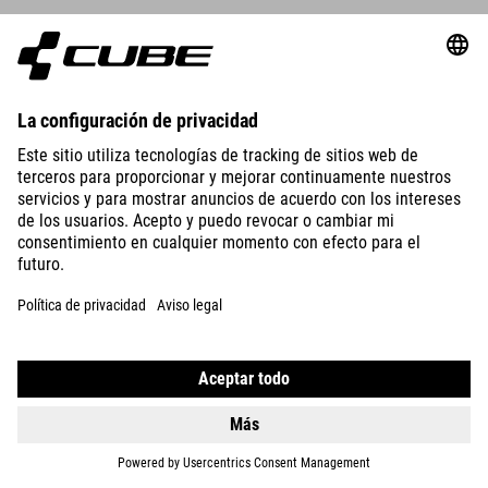
DETALLES
CAMISETA ORGANIC WS CON LOGOTIPO CLÁSICO
39.90
CHF