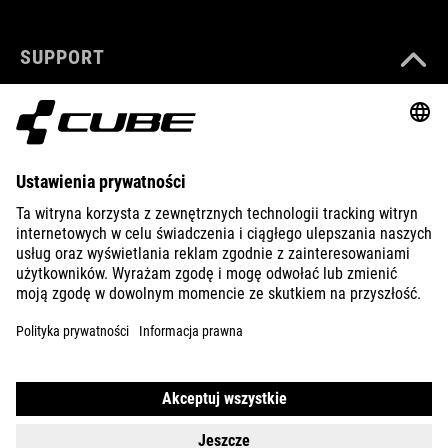
SUPPORT
ABOUT US
EXPLORE
IMPRINT
PRIVACY
EU DATA ACT
PRESS
B2B
UNITED KINGDOM
POLSKI