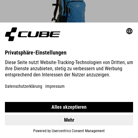
Rucksack PURE 6 ROOKIE
Aufteilungen in der Fronttasche bringen Ordnung in all die kleinen
Gegenstände, die man als Kind so dabeihat.