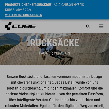
PRODUKTSICHERHEITSRÜCKRUF
- ACID CARBON HYBRID
KURBELARME 2026
WEITERE INFORMATIONEN
RUCKSÄCKE
PACK UP, PEDAL ON
Unsere Rucksäcke und Taschen vereinen modernstes Design
mit cleverer Funktionalität. Jedes Detail wurde von uns
sorgfältig durchdacht, um dir den maximalen Komfort und die
höchste Vielseitigkeit zu bieten – von der perfekten Passform,
über intelligente Verstau-Optionen bis hin zu leichten und
robusten Materialien. Egal ob für den täglichen Weg zur Arbeit,