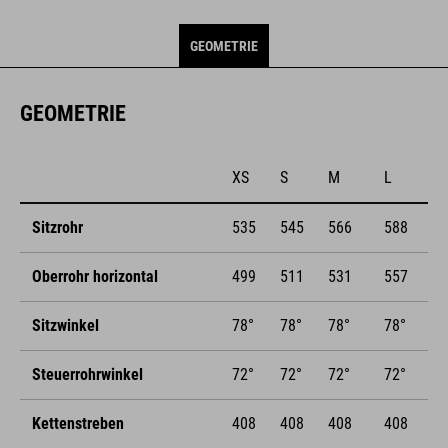
GEOMETRIE
GEOMETRIE
XS
S
M
L
Sitzrohr
535
545
566
588
Oberrohr horizontal
499
511
531
557
Sitzwinkel
78°
78°
78°
78°
Steuerrohrwinkel
72°
72°
72°
72°
Kettenstreben
408
408
408
408