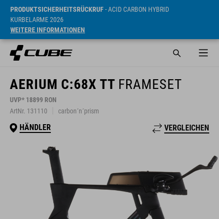
PRODUKTSICHERHEITSRÜCKRUF
- ACID CARBON HYBRID
KURBELARME 2026
WEITERE INFORMATIONEN
AERIUM C:68X TT
FRAMESET
UVP* 18899 RON
ArtNr. 131110
carbon´n´prism
HÄNDLER
VERGLEICHEN