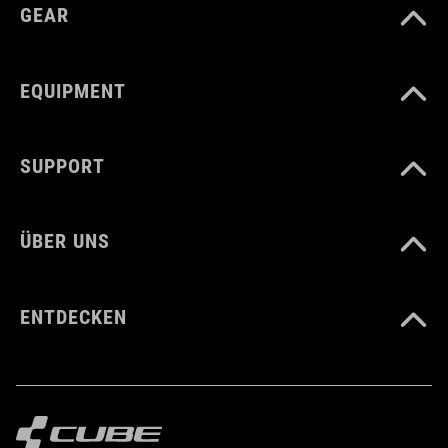
GEAR
ARTIKELNUMMER
EQUIPMENT
16251
SUPPORT
FARBE
pink
ÜBER UNS
GEWICHT
ENTDECKEN
226 g (mit Visier)
GRÖSSE