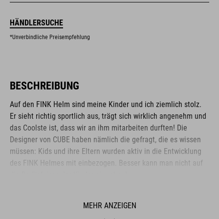
HÄNDLERSUCHE
*Unverbindliche Preisempfehlung
BESCHREIBUNG
Auf den FINK Helm sind meine Kinder und ich ziemlich stolz.
Er sieht richtig sportlich aus, trägt sich wirklich angenehm und
das Coolste ist, dass wir an ihm mitarbeiten durften! Die
Designer von CUBE haben nämlich die gefragt, die es wissen
müssen: Kids und ihre Eltern wurden aktiv in die Entwicklung
des FINK Helmes mit einbezogen. Besser kann man nicht auf
die Bedürfnisse der Kinder eingehen!
MEHR ANZEIGEN
MARKE