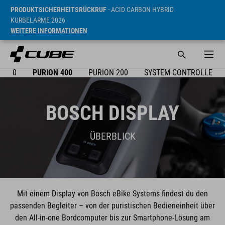
PRODUKTSICHERHEITSRÜCKRUF
- ACID CARBON HYBRID
KURBELARME 2026
WEITERE INFORMATIONEN
X 300
PURION 400
PURION 200
SYSTEM CONTROLLER
BOSCH DISPLAY
ÜBERBLICK
Mit einem Display von Bosch eBike Systems findest du den
passenden Begleiter – von der puristischen Bedieneinheit über
den All-in-one Bord­computer bis zur S­martphone-Lösung am