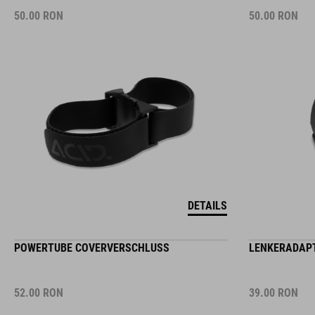
50.00
RON
50.00
RON
DETAILS
POWERTUBE COVERVERSCHLUSS
LENKERADAPTE
52.00
RON
39.00
RON