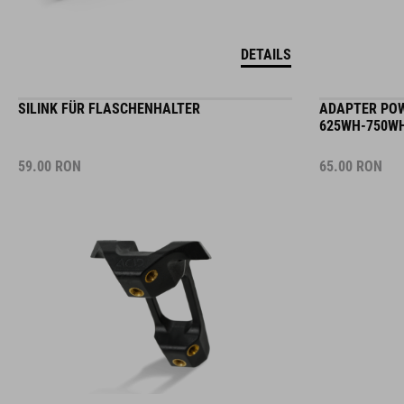
DETAILS
SILINK FÜR FLASCHENHALTER
ADAPTER POW
625WH-750WH
59.00
RON
65.00
RON
DETAILS