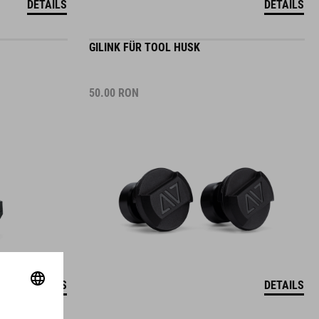
GILINK FÜR TOOL HUSK
50.00
RON
DETAILS
DETAILS
ENHALTER
LENKERHALTER PRO-E 150/200