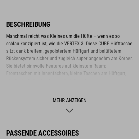
BESCHREIBUNG
Manchmal reicht was Kleines um die Hüfte – wenn es so
schlau konzipiert ist, wie die VERTEX 3. Diese CUBE Hüfttasche
sitzt dank breitem, gepolstertem Hüftgurt und belüftetem
Rückensystem sicher und zugleich super angenehm am Körper.
Sie bietet sinnvolle Features auf kleinstem Raum:
Fronttaschen mit Innenfächern, kleine Taschen am Hüftgurt,
elastische Seitentaschen, ... Und: Sie ist sogar
trinkblasenkompatibel.
MEHR ANZEIGEN
MARKE
PASSENDE ACCESSOIRES