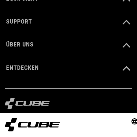
MATERIAL
SUPPORT
Polyester
ÜBER UNS
VOLUMEN
3 Liter
ENTDECKEN
IMPRESSUM
DATENSCHUTZ
EU DATA ACT
PRESSE
B2B