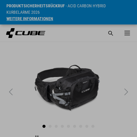
PRODUKTSICHERHEITSRÜCKRUF
- ACID CARBON HYBRID
KURBELARME 2026
WEITERE INFORMATIONEN
UVP* 310 RON