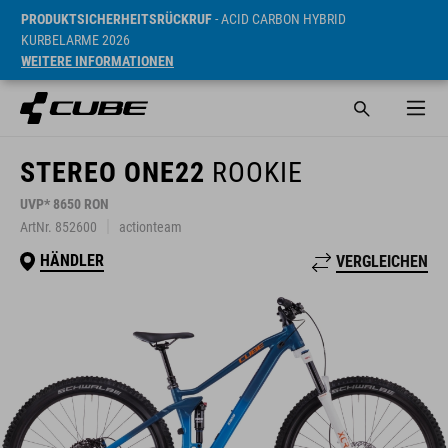
PRODUKTSICHERHEITSRÜCKRUF
- ACID CARBON HYBRID
KURBELARME 2026
WEITERE INFORMATIONEN
STEREO ONE22
ROOKIE
UVP* 8650 RON
ArtNr. 852600
actionteam
HÄNDLER
VERGLEICHEN