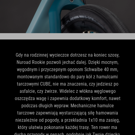
Gdy na rodzinnej wycieczce dotrzesz na koniec szosy,
Nuroad Rookie pozwoli jechać dalej. Dzięki mocnym,
wygodnym i przyczepnym oponom Schwalbe 40 mm,
montowanym standardowo do pary kół z hamulcami
tarczowymi CUBE, nie ma znaczenia, czy jedziesz po
asfalcie, czy żwirze. Widelec z włókna węglowego
oszczędza wagę i zapewnia dodatkowy komfort, nawet
podczas długich wypraw. Mechaniczne hamulce
tarczowe zapewniają wystarczającą siłę hamowania
niezależnie od pogody, a przekładnia 1x10 ma zasięg,
który ułatwia pokonanie każdej trasy. Ten rower ma
ducha przygody w genach, podobnie jak Twoje dziecko.