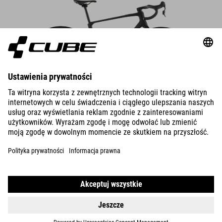
DETAILS
NUROAD C:62
EX