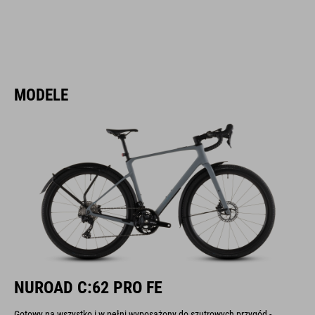
MODELE
NUROAD C:62 PRO FE
Gotowy na wszystko i w pełni wyposażony do szutrowych przygód -