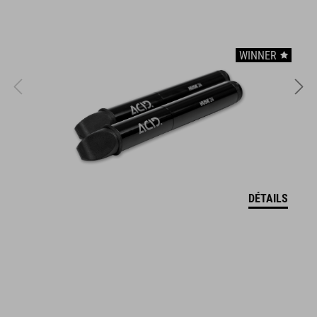
CARACTÉRISTIQUES
WINNER
usable as hip bag
usable as handlebar bag
main compartment incl. pocket division
front compartment
reflective elements
DÉTAILS
fastening straps
RÉFÉRENCE D'ARTICLE
93790