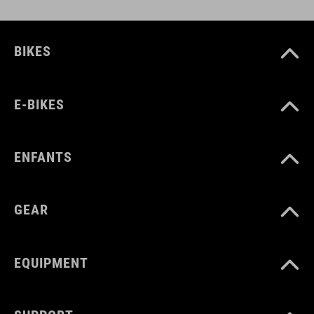
COULEUR
BIKES
black
E-BIKES
MATÉRIAU
TPU
ENFANTS
GEAR
POIDS
310 g
EQUIPMENT
VOLUME