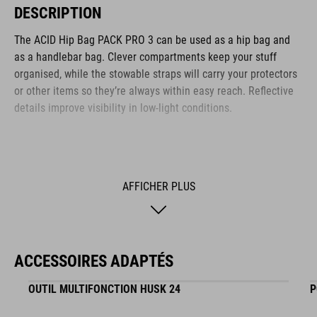
DESCRIPTION
The ACID Hip Bag PACK PRO 3 can be used as a hip bag and
as a handlebar bag. Clever compartments keep your stuff
organised, while the stowable straps will carry your protectors
or other items so they’re always within easy reach. Reflective
details improve visibility in low-light conditions.
MARQUE
AFFICHER PLUS
La marque ACID comprend des accessoires et des pièces de
vélo de haute qualité. Des détails astucieux, une haute
ACCESSOIRES ADAPTÉS
fonctionnalité et des innovations intelligentes distinguent nos
produits. Le langage du design reste toujours clair, puriste,
OUTIL MULTIFONCTION HUSK 24
P
fonctionnel et unique.