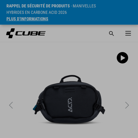
RAPPEL DE SÉCURITÉ DE PRODUITS
- MANIVELLES
HYBRIDES EN CARBONE ACID 2026
PLUS D’INFORMATIONS
PVC* 49.95 EUR