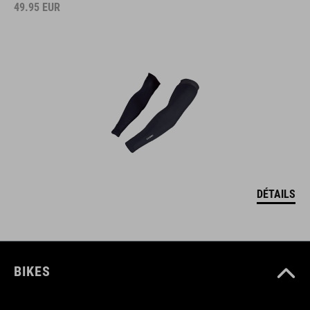
49.95
EUR
DÉTAILS
BIKES