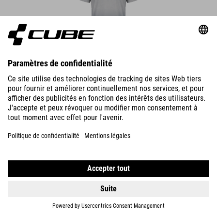
DÉTAILS
MTB ROUND NECK JERSEY SOFT TOUCH S/S