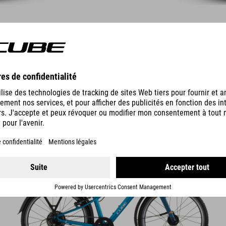
NUMOVE 200
FE
569
EUR