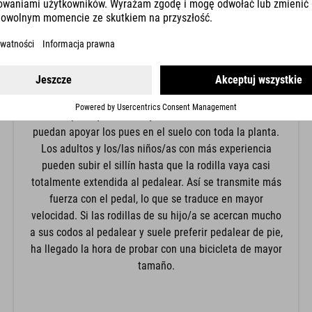
POSICIÓN DE LAS RODILLAS
La posición de las rodillas la marca la altura del sillín.
Para los principiantes recomendamos una altura de
sillín más baja, lo que implica una mayor flexión de
rodillas, para que en cualquier situación de adversidad
puedan apoyar los pues en el suelo con toda la planta.
Los adultos y los/las niños/as con más experiencia
pueden subir el sillín hasta que la rodilla vaya casi
totalmente extendida al pedalear. Así se transmite más
fuerza con el pedal, lo que se traduce en mayor
velocidad. Si las rodillas de su hijo/a se acercan mucho
a sus codos al pedalear y suele preferir pedalear de pie,
ha llegado la hora de probar con una bicicleta de mayor
tamaño.