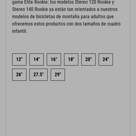
gama Elite Rookie: los modelos Stereo 120 Rookie y
Stereo 140 Rookie ya están tan orientados a nuestros
modelos de bicicletas de montaña para adultos que
ofrecemos estos productos con dos tamaños de cuadro
infantil.
12"
14"
16"
18"
20"
24"
26"
27.5"
29"