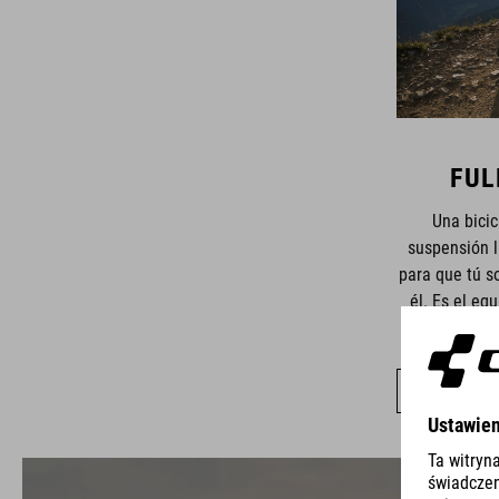
FUL
Una bici
suspensión l
para que tú s
él. Es el eq
rendimiento y
MOSTRAR