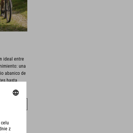
n ideal entre
nimiento: una
io abanico de
ntes hasta
e.
CICLETAS