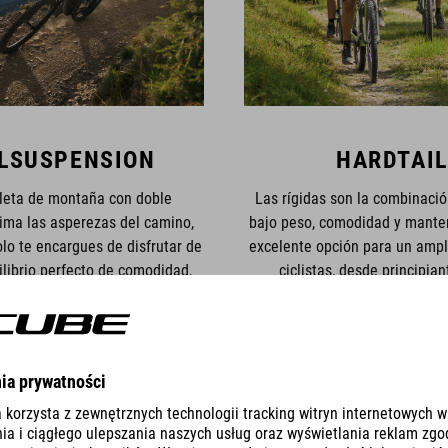
LSUSPENSION
HARDTAIL
cleta de montaña con doble
Las rígidas son la combinació
ima las asperezas del camino,
bajo peso, comodidad y mante
olo te encargues de disfrutar de
excelente opción para un ampl
uilibrio perfecto de comodidad,
ciclistas, desde principia
 velocidad en un solo paquete.
corredores de élit
 TODAS LAS BICICLETAS
MOSTRAR TODAS LAS BI