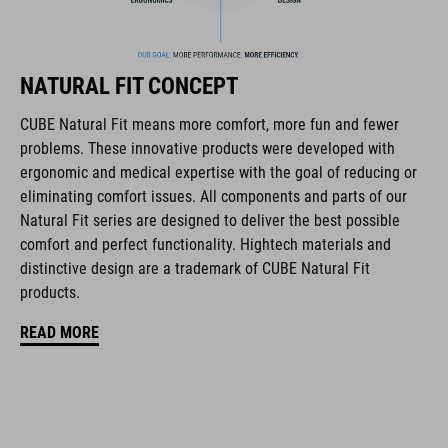
NATURAL FIT CONCEPT
La marca CUBE es sinónimo de productos innovadores y de
alta calidad, basados constantemente en las tendencias
CUBE Natural Fit means more comfort, more fun and fewer
actuales. Gracias a la estrecha colaboración de los
problems. These innovative products were developed with
diseñadores en el desarrollo de accesorios y bicicletas, los
ergonomic and medical expertise with the goal of reducing or
productos están perfectamente armonizados y ofrecen la
eliminating comfort issues. All components and parts of our
mejor combinación de diseño, tecnología y usabilidad.
Natural Fit series are designed to deliver the best possible
comfort and perfect functionality. Hightech materials and
distinctive design are a trademark of CUBE Natural Fit
CARACTERÍSTICAS
products.
Diseño infantil Natural Fit precurvado
READ MORE
estampado de silicona LXMPH para un ajuste seguro
protección lateral de la rodilla