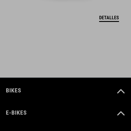
173 g (par en M)
DETALLES
TALLA
Niños S - Niños L
BIKES
E-BIKES