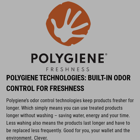
transpirable
máxima flexibilidad
zonas en la rodilla resistentes a la abrasión
protector: protección SAS-Tec SC-1/KID
tratamientos antiolor POLYGIENE Stayfresh y POLYGIENE
Odorcrunch
POLYGIENE TECHNOLOGIES: BUILT-IN ODOR
CONTROL FOR FRESHNESS
NÚMERO DE ARTÍCULO
Polygiene’s odor control technologies keep products fresher for
10174
longer. Which simply means you can use treated products
longer without washing – saving water, energy and your time.
Less wahing also means the products last longer and have to
COLOR
be replaced less frequently. Good for you, your wallet and the
environment. Clever.
black