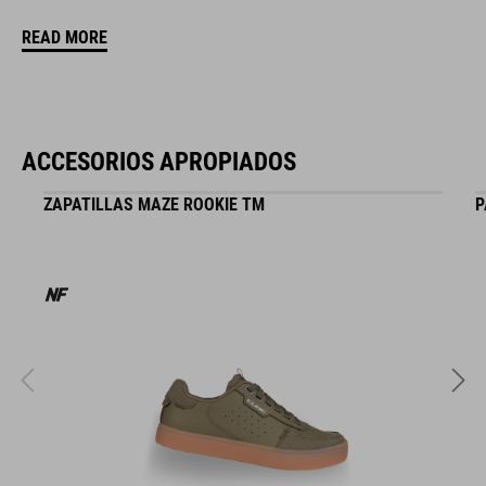
READ MORE
MATERIAL
30 % poliuretano
ACCESORIOS APROPIADOS
28 % nailon
ZAPATILLAS MAZE ROOKIE TM
P
25 % poliéster
10 % silicona
4 % goma
3 % goma EVA
PESO