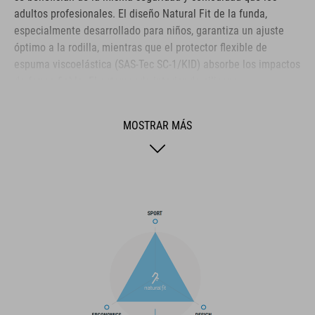
adultos profesionales. El diseño Natural Fit de la funda,
especialmente desarrollado para niños, garantiza un ajuste
óptimo a la rodilla, mientras que el protector flexible de
espuma viscoelástica (SAS-Tec SC-1/KID) absorbe los impactos
de forma fiable. El estampado interior de silicona
antideslizante mantiene los protectores en su sitio, ¡por muy
loco que sea el recorrido! Las almohadillas de espuma
MOSTRAR MÁS
adicionales protegen de los impactos laterales y garantizan
una mayor seguridad en caso de contacto con la bici o con
algún obstáculo. Los materiales resistentes a la abrasión
aseguran una larga vida útil y el uso de POLYGIENE Stayfresh y
Odorcrunch evita los malos olores, para que nuestros ciclistas
aprendices puedan disfrutar de la bicicleta durante mucho
tiempo. ¡Perfecto para pequeños aventureros que quieren
conquistar grandes recorridos!
MARCA