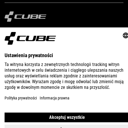
IMPRINT
PRIVACY
EU DATA ACT
PRESS
B2B
POLAND
ESPAÑOL
© 2026
La configuración de privacidad