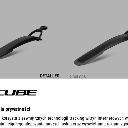
DETALLES
2 COLORS
ARDABARROS MUD ROOKIE 18" /
JUEGO DE GUARDABARROS MUD