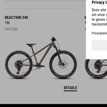
REACTION 240
REACTION 20
TM
TM
999
EUR
899
EUR
DETAILS