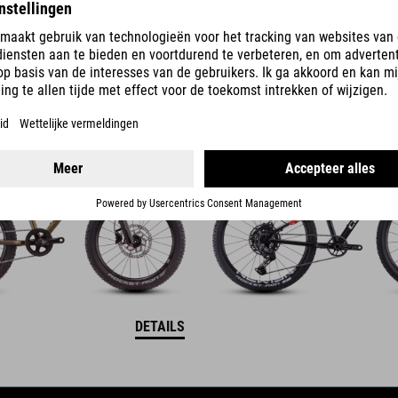
0
REACTION 240
PRO
899
EUR
DETAILS