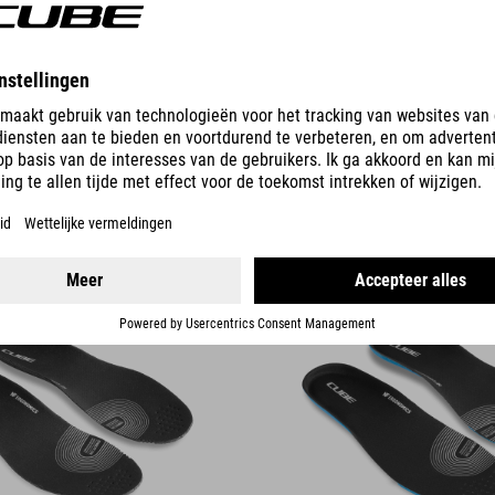
DETAILS
 ROAD / XC, MTB / GRAVEL
EINLEGESOHLE MAZE, STRIX, S
4.95
EUR