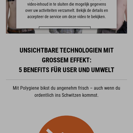
video-inhoud in te sluiten die mogelijk gegevens
over uw activiteiten verzamelt. Bekijk de details en
accepteer de service om deze video te bekijken.
MEER INFORMATIE
ACCEPTEREN
UNSICHTBARE TECHNOLOGIEN MIT
powered by
Usercentrics Consent Management Platform
GROSSEM EFFEKT:
5 BENEFITS FÜR USER UND UMWELT
Mit Polygiene bikst du angenehm frisch – auch wenn du
ordentlich ins Schwitzen kommst.