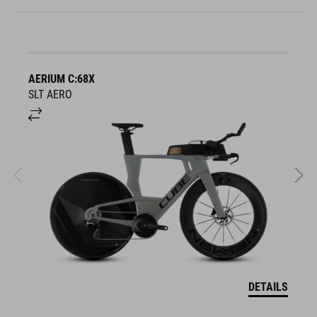
AERIUM C:68X
A
SLT AERO
S
DETAILS