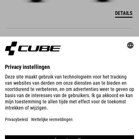
DETAILS
NUMOVE 120
RT
349
EUR
DETAILS