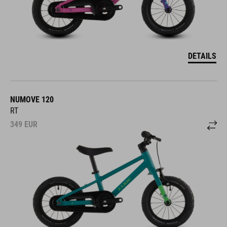
DETAILS
NUMOVE 120
RT
349
EUR