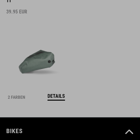
11
39.95
EUR
DETAILS
2 FARBEN
BIKES