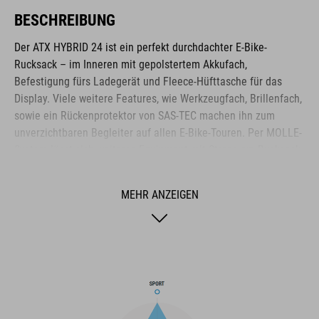
BESCHREIBUNG
Der ATX HYBRID 24 ist ein perfekt durchdachter E-Bike-
Rucksack – im Inneren mit gepolstertem Akkufach,
Befestigung fürs Ladegerät und Fleece-Hüfttasche für das
Display. Viele weitere Features, wie Werkzeugfach, Brillenfach,
sowie ein Rückenprotektor von SAS-TEC machen ihn zum
unverzichtbaren Begleiter auf allen E-Bike-Touren. Per MOLLE-
System lässt sich weiteres Equipment mit Straps am Rucksack
befestigen.
MEHR ANZEIGEN
MARKE
Die Marke CUBE steht für innovative und qualitativ
hochwertige Produkte, welche sich stetig an aktuellen Trends