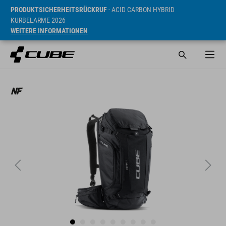
PRODUKTSICHERHEITSRÜCKRUF
- ACID CARBON HYBRID
KURBELARME 2026
WEITERE INFORMATIONEN
UVP* 159.95 EUR