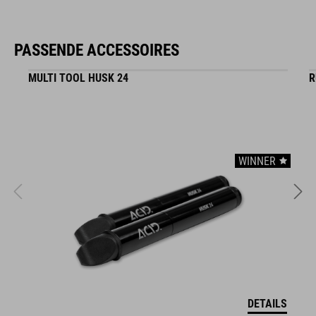
Zippertasche im Hauptfach
Werkzeugfach
PASSENDE ACCESSOIRES
NF Ergonomics Rückensystem
MULTI TOOL HUSK 24
R
reflektierende Elemente
Regenschutz
WINNER
Brillenfach
Hüftgurttaschen
ARTIKELNUMMER
12154
DETAILS