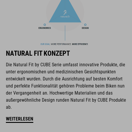
orientieren. Durch die enge Zusammenarbeit der Designer in
der Entwicklung von Accessoires und Bikes, sind die Produkte
perfekt aufeinander abgestimmt und generieren die beste
Kombination aus Design, Technik und Usability.
FEATURES
NATURAL FIT KONZEPT
gepolsterte Akkutasche kompatibel mit Bosch Powertube 750
Die Natural Fit by CUBE Serie umfasst innovative Produkte, die
Rückenprotektor (SAS-Tec LB-XL)
unter ergonomischen und medizinischen Gesichtspunkten
entwickelt wurden. Durch die Ausrichtung auf besten Komfort
Displaytasche
und perfekte Funktionalität gehören Probleme beim Biken nun
der Vergangenheit an. Hochwertige Materialien und das
abnehmbare Helmhalterung
außergewöhnliche Design runden Natural Fit by CUBE Produkte
ab.
trinkblasenkompatibel
WEITERLESEN
MOLLE-System