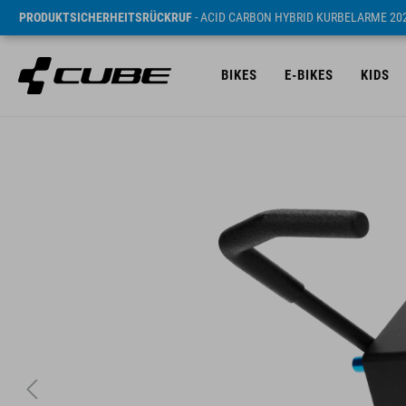
PRODUKTSICHERHEITSRÜCKRUF
- ACID CARBON HYBRID KURBELARME 20
BIKES
E-BIKES
KIDS
UVP* 19.95 EUR