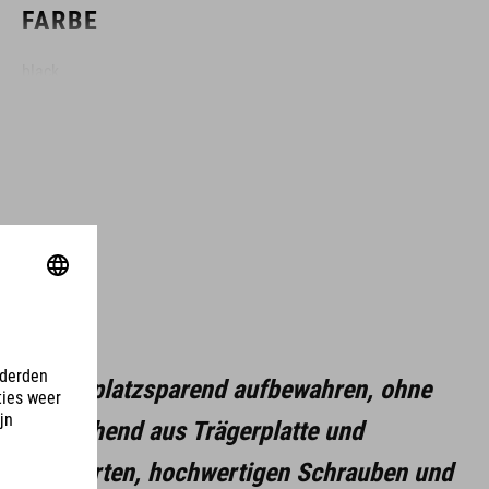
FARBE
black
GRÖSSE
(LxBxH) 137 x 97 x 148 mm
MATERIAL
Aluminium, Stahl, Gummi
mpel und platzsparend aufbewahren, ohne
em, bestehend aus Trägerplatte und
mitgelieferten, hochwertigen Schrauben und