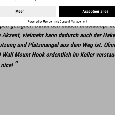
iese verschwinden aus dem Sichtfeld, sobald d
 ist. Mit einer Tragkraft von bis zu 35 kg ist 
pen geeignet. Durch den blauen Druckknopf b
 Akzent, vielmehr kann dadurch auch der Hake
tzung und Platzmangel aus dem Weg ist. Ohne v
Wall Mount Hook ordentlich im Keller verstau
 nice!