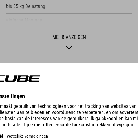
bis 35 kg Belastung
einfache Montage
gummierter Überzug schont die Felge
MEHR ANZEIGEN
Klappmechanismus
 ACID Wall Mount Hook könnt ihr euer Bike si
 Geldbeutel zu sprengen. Das zweiteilige Syst
r, ermöglicht eine einfache Montage mit den 