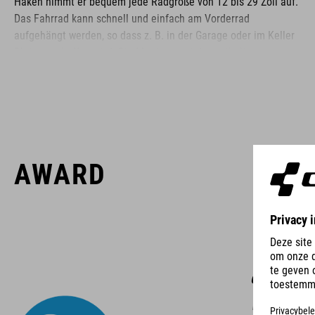
Haken nimmt er bequem jede Radgröße von 12 bis 29 Zoll auf.
Das Fahrrad kann schnell und einfach am Vorderrad
aufgehängt werden, so dass z. B. in der Garage oder im Keller
Platz geschaffen wird. Die Montage mit der enthaltenen
Adapterplatte ist schnell und einfach, der Haken lässt sich bei
Nichtgebrauch zusammenklappen.
MARKE
AWARD
Zu der Marke ACID gehört hochwertiges Fahrradzubehör und
Fahrradteile. Clevere Details, hohe Funktionalität und smarte
Mit dem
Innovationen zeichnen unsere Produkte aus. Dabei bleibt die
dabei den
Designsprache immer klar, puristisch, funktionsorientiert und
einzigartig.
Wandhalte