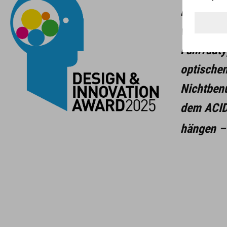
Dübeln. D
verbunden
Fahrradty
optischen
Nichtbenu
dem ACID 
hängen –