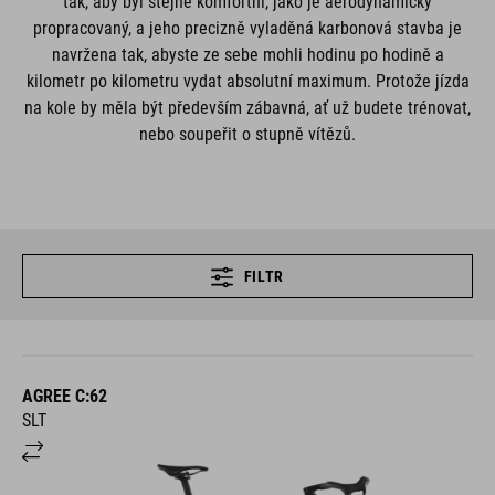
tak, aby byl stejně komfortní, jako je aerodynamicky
propracovaný, a jeho precizně vyladěná karbonová stavba je
navržena tak, abyste ze sebe mohli hodinu po hodině a
kilometr po kilometru vydat absolutní maximum. Protože jízda
na kole by měla být především zábavná, ať už budete trénovat,
nebo soupeřit o stupně vítězů.
FILTR
AGREE C:62
SLT