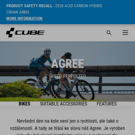
PRODUCT SAFETY RECALL
- 2026 ACID CARBON HYBRID
CRANK ARMS
MORE INFORMATION
AGREE
SPEED PERFECTED
BIKES
SUITABLE ACCESSORIES
FEATURES
Nevšední den na kole není jen o rychlosti, ale také o
vzdálenosti. A tady se hlásí ke slovu náš Agree. Je vyroben