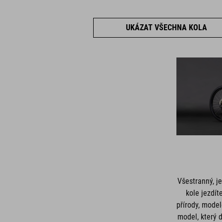
UKÁZAT VŠECHNA KOLA
Všestranný, j
kole jezdít
přírody, mode
model, který 