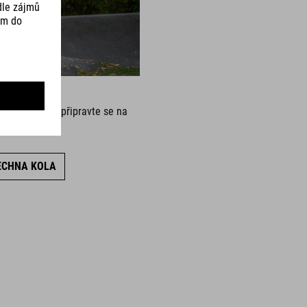
 s balancem: připravte se na
du!
ECHNA KOLA