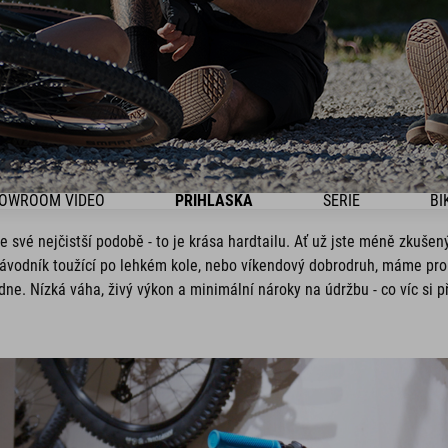
OWROOM VIDEO
PŘIHLÁŠKA
SÉRIE
BI
 své nejčistší podobě - to je krása hardtailu. Ať už jste méně zkuše
 závodník toužící po lehkém kole, nebo víkendový dobrodruh, máme pro
dne. Nízká váha, živý výkon a minimální nároky na údržbu - co víc si př