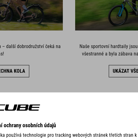
 – další dobrodružství čeká na
Naše sportovní hardtaily jsou
s!
všestranné a byla zábava na 
ECHNA KOLA
UKÁZAT VŠ
COUNTRY
DIRT