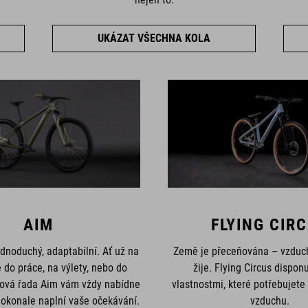
UKÁZAT VŠECHNA KOLA
AIM
FLYING CIR
ednoduchý, adaptabilní. Ať už na
Země je přeceňována – vzduch 
e do práce, na výlety, nebo do
žije. Flying Circus dispon
lová řada Aim vám vždy nabídne
vlastnostmi, které potřebujete
dokonale naplní vaše očekávání.
vzduchu.