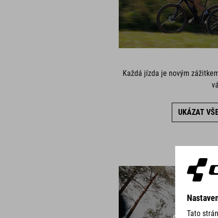
Každá jízda je novým zážitkem
vá
UKÁZAT VŠ
CROSS 