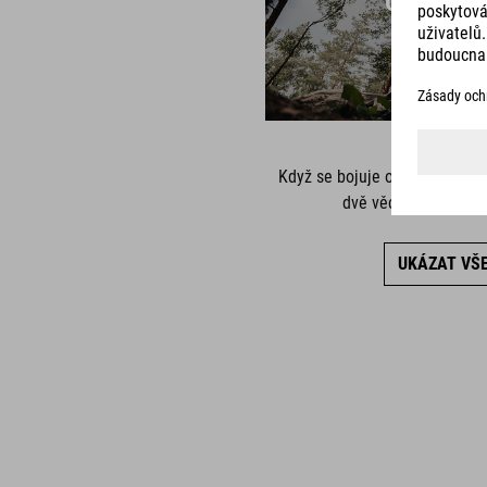
Když se bojuje o stupně vítězů
dvě věci: maximální 
UKÁZAT VŠ