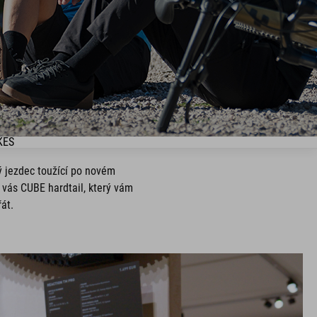
KES
ný jezdec toužící po novém
 vás CUBE hardtail, který vám
át.