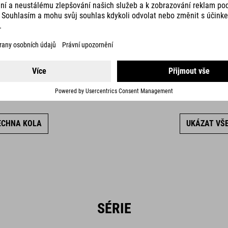
, je potřeba kolo, které zaručí
Hravá geometrie v kombinaci
výkon a nízkou váhu!
jíz
ECHNA KOLA
UKÁZAT VŠ
SÉRIE