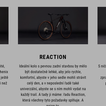
REACTION
ité,
Ideální kolo s pevnou zadní stavbou by mělo
S nič
henix
být dostatečně lehké, aby jelo rychle,
 ještě
komfortní, abyste v jeho sedle mohli strávit
zpr
i než
celý den, a v neposlední řadě také
univerzální, abyste se s ním mohli vydat na
každý trail. A tady ji máme: řadu Reaction,
která všechny tyto požadavky splňuje. A
nejen to.