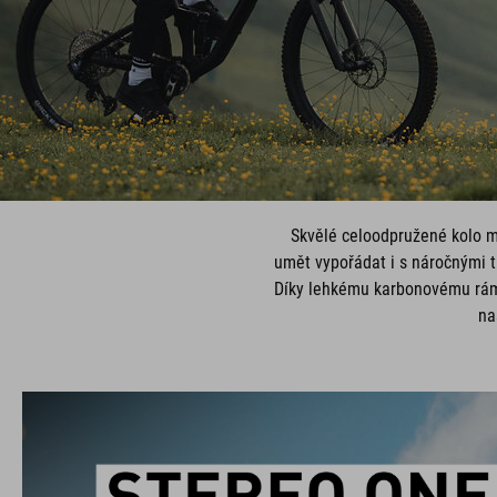
Skvělé celoodpružené kolo m
umět vypořádat i s náročnými t
Díky lehkému karbonovému rámu
na