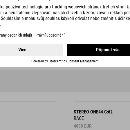
STEREO ONE44 C:62
RACE
4099
EUR