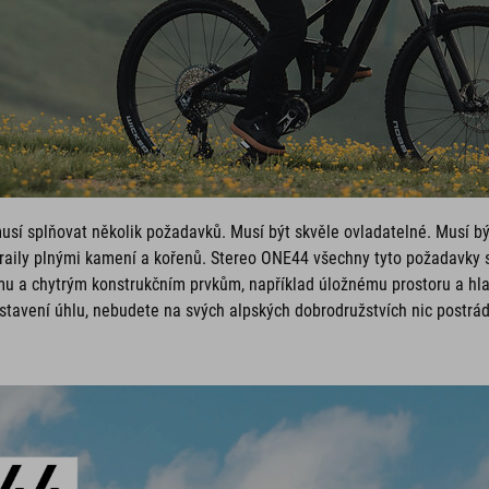
usí splňovat několik požadavků. Musí být skvěle ovladatelné. Musí bý
raily plnými kamení a kořenů. Stereo ONE44 všechny tyto požadavky s
 a chytrým konstrukčním prvkům, například úložnému prostoru a hl
stavení úhlu, nebudete na svých alpských dobrodružstvích nic postrád