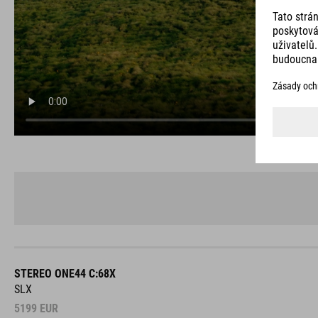
STEREO ONE44 C:68X
SLX
5199
EUR