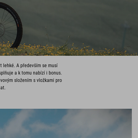
t lehké. A především se musí
plňuje a k tomu nabízí i bonus.
avovým složením s vložkami pro
at.