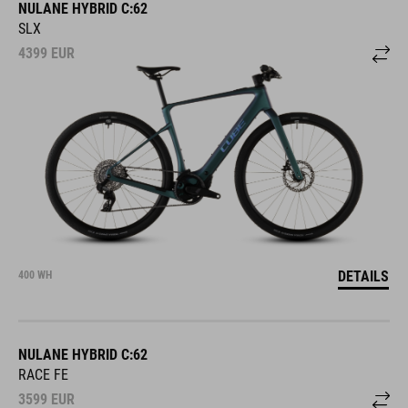
NULANE HYBRID C:62
SLX
4399
EUR
DETAILS
400 WH
NULANE HYBRID C:62
RACE FE
3599
EUR