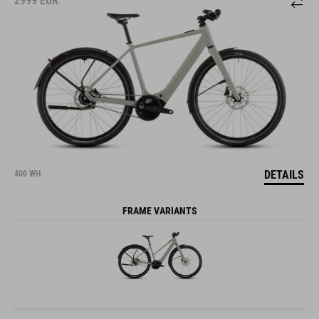
2999
EUR
DETAILS
400 WH
FRAME VARIANTS