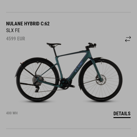
NULANE HYBRID C:62
SLX FE
4599
EUR
DETAILS
400 WH