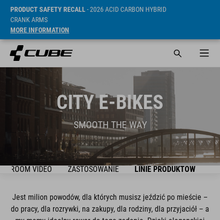
PRODUCT SAFETY RECALL
- 2026 ACID CARBON HYBRID
CRANK ARMS
MORE INFORMATION
CITY E-BIKES
SMOOTH THE WAY
OWROOM VIDEO
ZASTOSOWANIE
LINIE PRODUKTÓW
BI
Jest milion powodów, dla których musisz jeździć po mieście –
do pracy, dla rozrywki, na zakupy, dla rodziny, dla przyjaciół – a