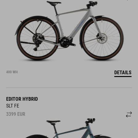
DETAILS
400 WH
EDITOR HYBRID
SLT FE
3399
EUR