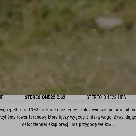
IE
STEREO ONE22 C:62
STEREO ONE22 HPA
ięcej, Stereo ONE22 oferuje niezbędny skok zawieszenia i ani milime
zyliśmy rower terenowy który łączy wygodę z niską wagą. Żywy, dający
całodziennej eksploracji, ma przygodę we krwi.