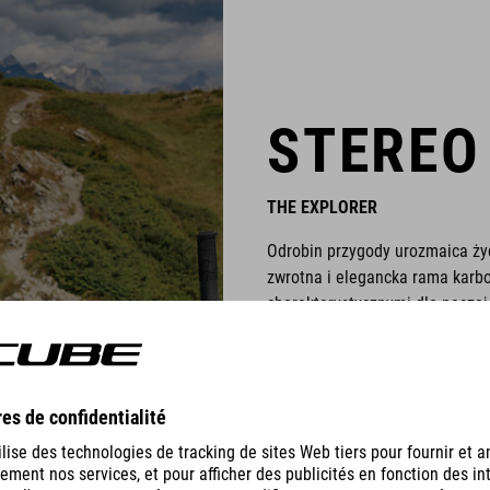
STEREO
THE EXPLORER
Odrobin przygody urozmaica ży
zwrotna i elegancka rama kar
charakterystycznymi dla naszej
pewność siebie prowadzenia. Po