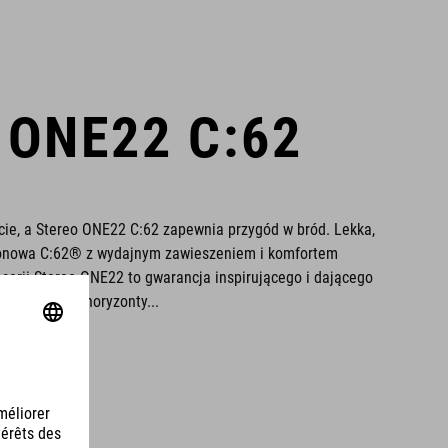
 ONE22 C:62
cie, a Stereo ONE22 C:62 zapewnia przygód w bród. Lekka,
bonowa C:62® z wydajnym zawieszeniem i komfortem
 serii Stereo ONE22 to gwarancja inspirującego i dającego
szerz swoje horyzonty...