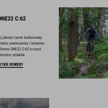
ONE22 C:62
ej jakości ramie karbonowej
nemu zawieszeniu i łatwemu
Stereo ONE22 C:62 to nasz
lorator szlaków.
STKIE ROWERY