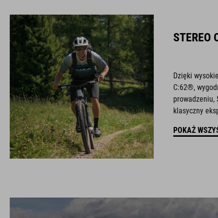
STEREO 
Dzięki wysoki
C:62®, wygod
prowadzeniu, 
klasyczny eksp
POKAŻ WSZY