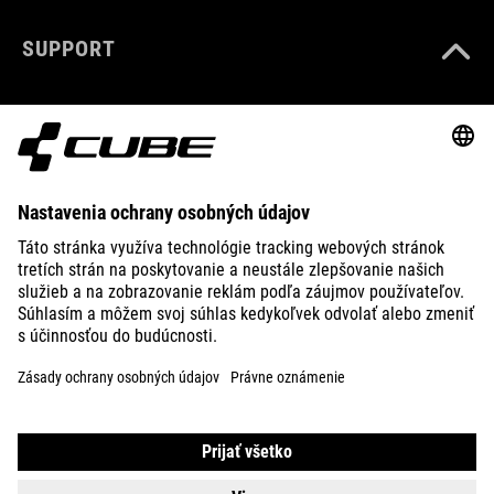
SUPPORT
ABOUT US
EXPLORE
IMPRINT
PRIVACY
EU DATA ACT
PRESS
B2B
CZECH REPUBLIC
SLOVENČINA