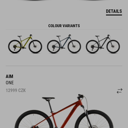
DETAILS
COLOUR VARIANTS
AIM
ONE
12999
CZK