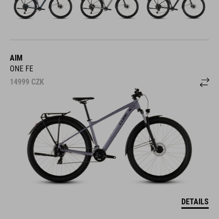
AIM
ONE FE
14999
CZK
DETAILS