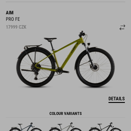
AIM
PRO FE
17999
CZK
DETAILS
COLOUR VARIANTS