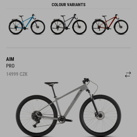
COLOUR VARIANTS
AIM
PRO
14999
CZK