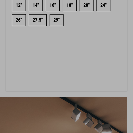
12"
14"
16"
18"
20"
24"
26"
27.5"
29"