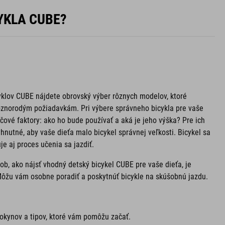
YKLA CUBE?
yklov CUBE nájdete obrovský výber rôznych modelov, ktoré
ôznorodým požiadavkám. Pri výbere správneho bicykla pre vaše
účové faktory: ako ho bude používať a aká je jeho výška? Pre ich
yhnutné, aby vaše dieťa malo bicykel správnej veľkosti. Bicykel sa
je aj proces učenia sa jazdiť.
b, ako nájsť vhodný detský bicykel CUBE pre vaše dieťa, je
Môžu vám osobne poradiť a poskytnúť bicykle na skúšobnú jazdu.
 pokynov a tipov, ktoré vám pomôžu začať.