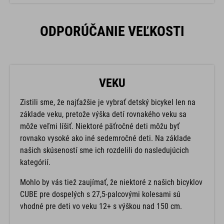
ODPORÚČANIE VEĽKOSTI
VEKU
Zistili sme, že najťažšie je vybrať detský bicykel len na
základe veku, pretože výška detí rovnakého veku sa
môže veľmi líšiť. Niektoré päťročné deti môžu byť
rovnako vysoké ako iné sedemročné deti. Na základe
našich skúseností sme ich rozdelili do nasledujúcich
kategórií.
Mohlo by vás tiež zaujímať, že niektoré z našich bicyklov
CUBE pre dospelých s 27,5-palcovými kolesami sú
vhodné pre deti vo veku 12+ s výškou nad 150 cm.