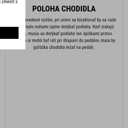
POLOHA CHODIDLA
Ako je uvedené vyššie, pri učení sa bicyklovať by sa vaše
dieťa malo nohami úplne dotýkať podlahy. Keď získajú
istotu, musia sa dotýkať podlahy len špičkami prstov.
Aby ste si mohli byť istí pri šliapaní do pedálov, mala by
guľôčka chodidla ležať na pedáli.