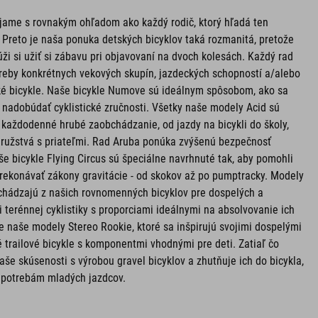
íjame s rovnakým ohľadom ako každý rodič, ktorý hľadá ten
. Preto je naša ponuka detských bicyklov taká rozmanitá, pretože
úži si užiť si zábavu pri objavovaní na dvoch kolesách. Každý rad
otreby konkrétnych vekových skupín, jazdeckých schopností a/alebo
ké bicykle. Naše bicykle Numove sú ideálnym spôsobom, ako sa
a nadobúdať cyklistické zručnosti. Všetky naše modely Acid sú
 každodenné hrubé zaobchádzanie, od jazdy na bicykli do školy,
družstvá s priateľmi. Rad Aruba ponúka zvýšenú bezpečnosť
e bicykle Flying Circus sú špeciálne navrhnuté tak, aby pomohli
konávať zákony gravitácie - od skokov až po pumptracky. Modely
ychádzajú z našich rovnomenných bicyklov pre dospelých a
terénnej cyklistiky s proporciami ideálnymi na absolvovanie ich
pre naše modely Stereo Rookie, ktoré sa inšpirujú svojimi dospelými
trailové bicykle s komponentmi vhodnými pre deti. Zatiaľ čo
še skúsenosti s výrobou gravel bicyklov a zhutňuje ich do bicykla,
ý potrebám mladých jazdcov.