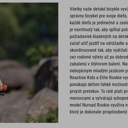
Všetky naše detské bicykle vyv
správny bicykel pre svoje dieťa
každé dieťa je jedinečné a zasl
je navrhnutý tak, aby spĺňal p
požiadaviek kladených na dets
začať učiť jazdiť na odrážadle 
skonštruované tak, aby vydržali
cez rodinné výlety až po dobro
zabalenú v štýlovom balení. Naš
nebojácnym mladým jazdcom pre
Reaction Kids a Elite Rookie v
ponúkajú deťom ľahké možnosti 
prvých pretekov. To isté platí 
menovcami a vytvárajú schopné 
model Nuroad Rookie využíva na
ktorý je dokonale prispôsoben