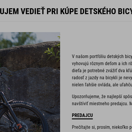
UJEM VEDIEŤ PRI KÚPE DETSKÉHO BIC
V našom portfóliu detských bic
vyhovujú rôznym deťom a ich r
dieťa je potrebné zvážiť dva kľ
radosť z jazdy na bicykli je nev
nielen ľahšie ovláda, ale uľahču
Upozorňujeme, že najlepší spôso
navštíviť miestneho predajcu. 
PREDAJCU
Prečítajte si, prosím, niekoľko