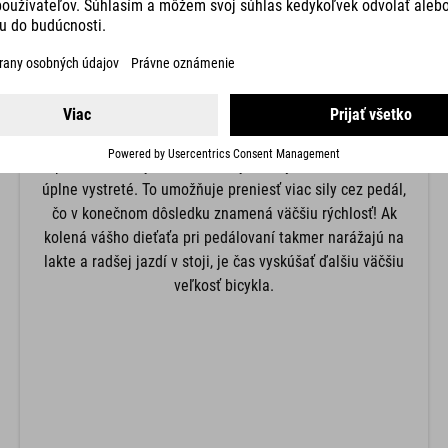
POLOHA KOLENA
Polohu kolena určuje výška sedla. Pre začiatočníkov
odporúčame nižšiu výšku sedla so silnejším ohybom v
kolene, aby bolo ľahké položiť nohy na rovinu v ťažkej
situácii. Dospelí a sebavedomejšie deti môžu pri
pedálovaní zvýšiť sedlo, až kým nie je koleno takmer
úplne vystreté. To umožňuje preniesť viac sily cez pedál,
čo v konečnom dôsledku znamená väčšiu rýchlosť! Ak
kolená vášho dieťaťa pri pedálovaní takmer narážajú na
lakte a radšej jazdí v stoji, je čas vyskúšať ďalšiu väčšiu
veľkosť bicykla.