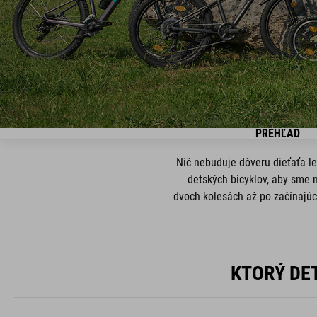
PREHĽAD
Nič nebuduje dôveru dieťaťa le
detských bicyklov, aby sme n
dvoch kolesách až po začínajúci
KTORÝ DE