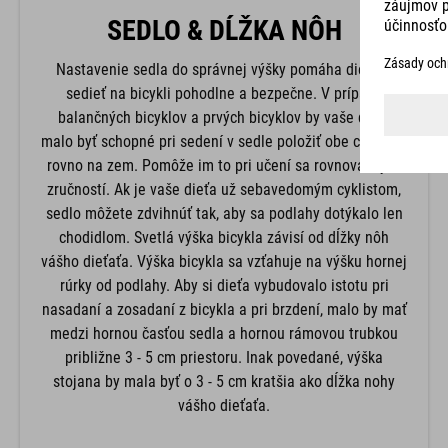
SEDLO & DĹŽKA NÔH
Nastavenie sedla do správnej výšky pomáha dieťaťu
sedieť na bicykli pohodlne a bezpečne. V prípade
balančných bicyklov a prvých bicyklov by vaše dieťa
malo byť schopné pri sedení v sedle položiť obe chodidlá
rovno na zem. Pomôže im to pri učení sa rovnovážnych
zručností. Ak je vaše dieťa už sebavedomým cyklistom,
sedlo môžete zdvihnúť tak, aby sa podlahy dotýkalo len
chodidlom. Svetlá výška bicykla závisí od dĺžky nôh
vášho dieťaťa. Výška bicykla sa vzťahuje na výšku hornej
rúrky od podlahy. Aby si dieťa vybudovalo istotu pri
nasadaní a zosadaní z bicykla a pri brzdení, malo by mať
medzi hornou časťou sedla a hornou rámovou trubkou
približne 3 - 5 cm priestoru. Inak povedané, výška
stojana by mala byť o 3 - 5 cm kratšia ako dĺžka nohy
vášho dieťaťa.