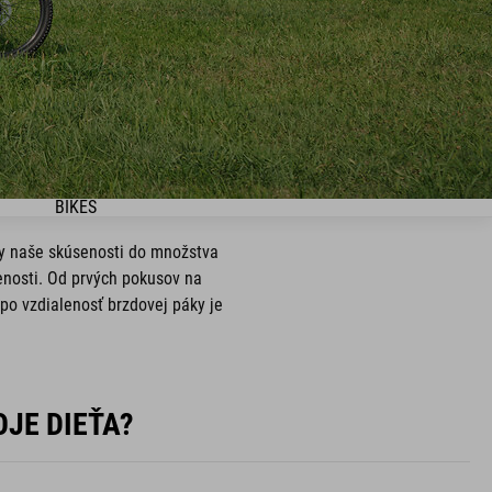
BIKES
tky naše skúsenosti do množstva
senosti. Od prvých pokusov na
 po vzdialenosť brzdovej páky je
JE DIEŤA?