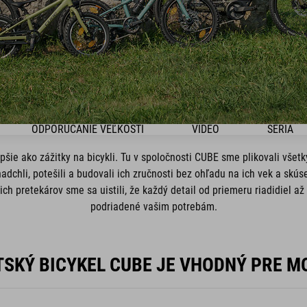
ODPORÚČANIE VEĽKOSTI
VIDEO
SÉRIA
pšie ako zážitky na bicykli. Tu v spoločnosti CUBE sme plikovali vše
adchli, potešili a budovali ich zručnosti bez ohľadu na ich vek a skú
ch pretekárov sme sa uistili, že každý detail od priemeru riadidiel až
podriadené vašim potrebám.
TSKÝ BICYKEL CUBE JE VHODNÝ PRE MO