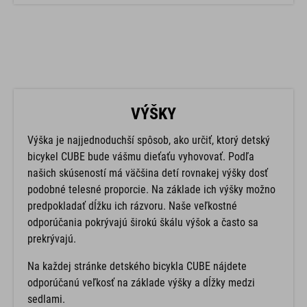
VÝŠKY
Výška je najjednoduchší spôsob, ako určiť, ktorý detský
bicykel CUBE bude vášmu dieťaťu vyhovovať. Podľa
našich skúseností má väčšina detí rovnakej výšky dosť
podobné telesné proporcie. Na základe ich výšky možno
predpokladať dĺžku ich rázvoru. Naše veľkostné
odporúčania pokrývajú širokú škálu výšok a často sa
prekrývajú.
Na každej stránke detského bicykla CUBE nájdete
odporúčanú veľkosť na základe výšky a dĺžky medzi
sedlami.