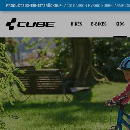
PRODUKTSICHERHEITSRÜCKRUF
- ACID CARBON HYBRID KURBELARME 20
BIKES
E-BIKES
KIDS