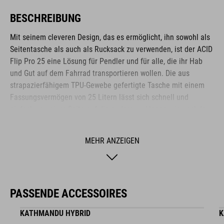
BESCHREIBUNG
Mit seinem cleveren Design, das es ermöglicht, ihn sowohl als
Seitentasche als auch als Rucksack zu verwenden, ist der ACID
Flip Pro 25 eine Lösung für Pendler und für alle, die ihr Hab
und Gut auf dem Fahrrad transportieren wollen. Die aus
strapazierfähigem TPU-Gewebe gefertigte Tasche mit einem
Fassungsvermögen von 25 Litern lässt sich schnell und
einfach von einer Seite auf die andere umklappen, je nachdem,
ob der CILink oder das NF Ergonomics Backsystem verwendet
wird. Das CILink-Befestigungssystem ist mit dem ACID SIC 2.0
MEHR ANZEIGEN
und ähnlichen Gepäckträgern kompatibel und ermöglicht eine
schnelle, einfache und sichere Befestigung und Entriegelung
der Tasche. Im Inneren befindet sich außerdem ein 15-Zoll-
Laptopfach. Weiterhin verfügt die Tasche über eine seitliche
PASSENDE ACCESSOIRES
Netztasche, Kompressionsriemen und einen seitlichen
Reißverschlusszugang zum Hauptfach.
KATHMANDU HYBRID
K