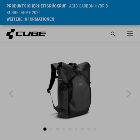
PRODUKTSICHERHEITSRÜCKRUF
- ACID CARBON HYBRID
KURBELARME 2026
WEITERE INFORMATIONEN