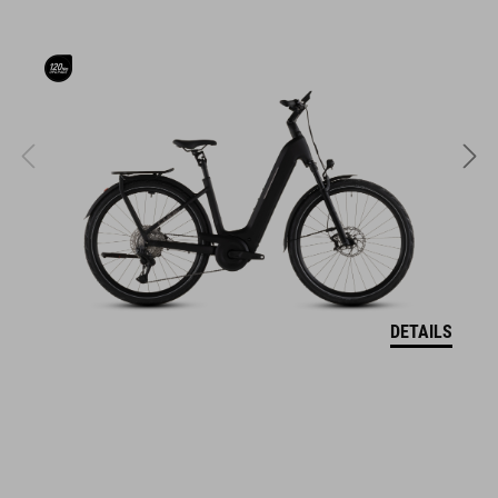
MARKE
Zu der Marke ACID gehört hochwertiges Fahrradzubehör und
Fahrradteile. Clevere Details, hohe Funktionalität und smarte
Innovationen zeichnen unsere Produkte aus. Dabei bleibt die
Designsprache immer klar, puristisch, funktionsorientiert und
einzigartig.
DETAILS
FEATURES
nutzbar als Fahrradtasche
nutzbar als Rucksack
ACID Einhängesystem CILink