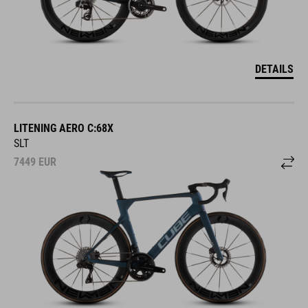
DETAILS
LITENING AERO C:68X
SLT
7449
EUR