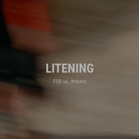
LITENING
FOR us_ #racers