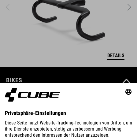
DETAILS
BIKES
E-BIKES
KIDS