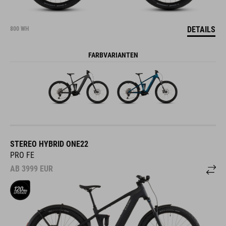
DETAILS
800 WH
FARBVARIANTEN
STEREO HYBRID ONE22
PRO FE
AB
3999
EUR