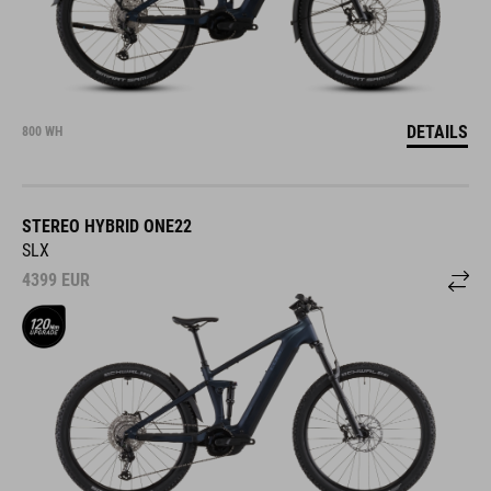
DETAILS
800 WH
STEREO HYBRID ONE22
SLX
4399
EUR