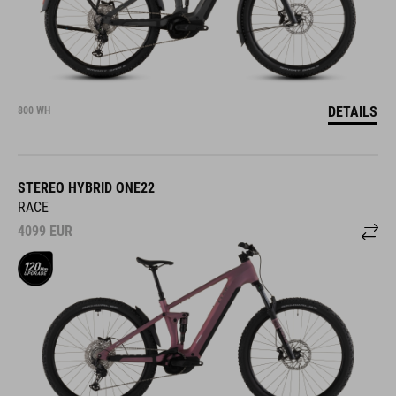
DETAILS
800 WH
STEREO HYBRID ONE22
RACE
4099
EUR