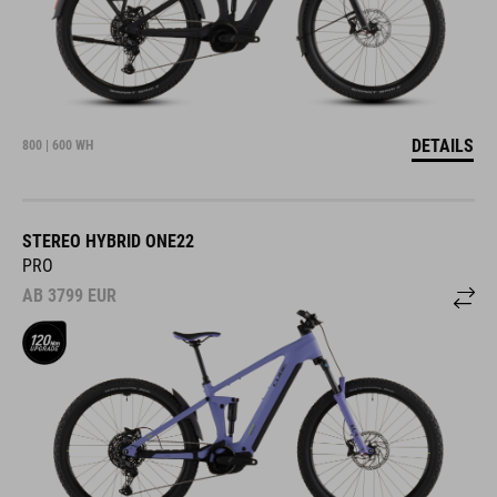
DETAILS
800 | 600 WH
STEREO HYBRID ONE22
PRO
AB
3799
EUR