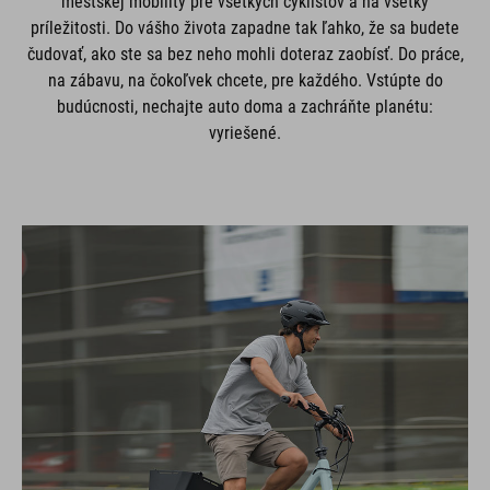
mestskej mobility pre všetkých cyklistov a na všetky
príležitosti. Do vášho života zapadne tak ľahko, že sa budete
čudovať, ako ste sa bez neho mohli doteraz zaobísť. Do práce,
na zábavu, na čokoľvek chcete, pre každého. Vstúpte do
budúcnosti, nechajte auto doma a zachráňte planétu:
vyriešené.