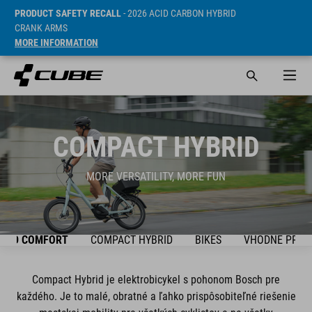
PRODUCT SAFETY RECALL
- 2026 ACID CARBON HYBRID
CRANK ARMS
MORE INFORMATION
COMPACT HYBRID
MORE VERSATILITY, MORE FUN
BRID COMFORT
COMPACT HYBRID
BIKES
VHODNÉ PRÍS
Compact Hybrid je elektrobicykel s pohonom Bosch pre
každého. Je to malé, obratné a ľahko prispôsobiteľné riešenie