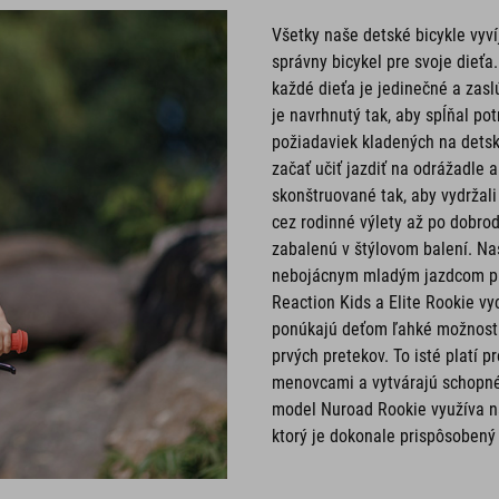
Všetky naše detské bicykle vyv
správny bicykel pre svoje dieťa
každé dieťa je jedinečné a zasl
je navrhnutý tak, aby spĺňal p
požiadaviek kladených na dets
začať učiť jazdiť na odrážadle 
skonštruované tak, aby vydržali
cez rodinné výlety až po dobro
zabalenú v štýlovom balení. Naš
nebojácnym mladým jazdcom pre
Reaction Kids a Elite Rookie v
ponúkajú deťom ľahké možnosti 
prvých pretekov. To isté platí 
menovcami a vytvárajú schopné 
model Nuroad Rookie využíva na
ktorý je dokonale prispôsoben