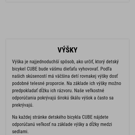
VÝŠKY
Výška je najjednoduchší spôsob, ako určiť, ktorý detský
bicykel CUBE bude vášmu dieťaťu vyhovovať. Podľa
našich skúseností má väčšina detí rovnakej výšky dosť
podobné telesné proporcie. Na základe ich výšky možno
predpokladať dĺžku ich rázvoru. Naše veľkostné
odporúčania pokrývajú širokú škálu výšok a často sa
prekrývajú.
Na každej stránke detského bicykla CUBE nájdete
odporúčanú veľkosť na základe výšky a dĺžky medzi
sedlami.