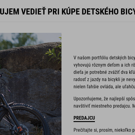
UJEM VEDIEŤ PRI KÚPE DETSKÉHO BIC
V našom portfóliu detských bic
vyhovujú rôznym deťom a ich r
dieťa je potrebné zvážiť dva kľ
radosť z jazdy na bicykli je nev
nielen ľahšie ovláda, ale uľahču
Upozorňujeme, že najlepší spôso
navštíviť miestneho predajcu. 
PREDAJCU
Prečítajte si, prosím, niekoľko