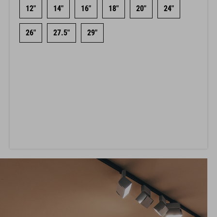
12"
14"
16"
18"
20"
24"
26"
27.5"
29"