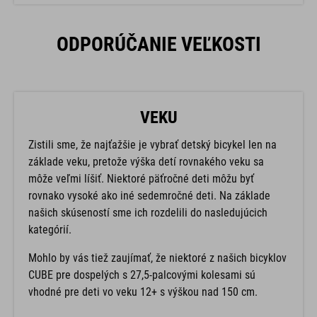
ODPORÚČANIE VEĽKOSTI
VEKU
Zistili sme, že najťažšie je vybrať detský bicykel len na
základe veku, pretože výška detí rovnakého veku sa
môže veľmi líšiť. Niektoré päťročné deti môžu byť
rovnako vysoké ako iné sedemročné deti. Na základe
našich skúseností sme ich rozdelili do nasledujúcich
kategórií.
Mohlo by vás tiež zaujímať, že niektoré z našich bicyklov
CUBE pre dospelých s 27,5-palcovými kolesami sú
vhodné pre deti vo veku 12+ s výškou nad 150 cm.