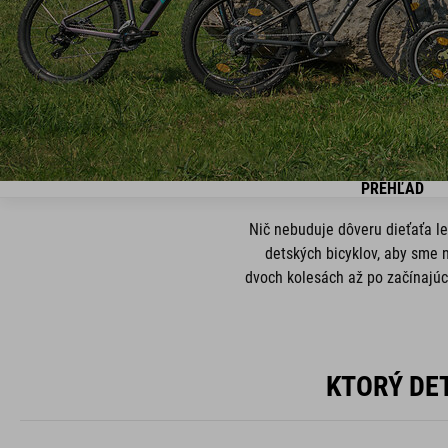
PREHĽAD
Nič nebuduje dôveru dieťaťa le
detských bicyklov, aby sme n
dvoch kolesách až po začínajúci
KTORÝ DE