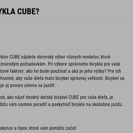
YKLA CUBE?
yklov CUBE nájdete obrovský výber rôznych modelov, ktoré
ôznorodým požiadavkám. Pri výbere správneho bicykla pre vaše
účové faktory: ako ho bude používať a aká je jeho výška? Pre ich
yhnutné, aby vaše dieťa malo bicykel správnej veľkosti. Bicykel sa
je aj proces učenia sa jazdiť.
b, ako nájsť vhodný detský bicykel CUBE pre vaše dieťa, je
Môžu vám osobne poradiť a poskytnúť bicykle na skúšobnú jazdu.
 pokynov a tipov, ktoré vám pomôžu začať.