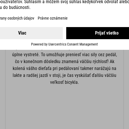
POLOHA KOLENA
Polohu kolena určuje výška sedla. Pre začiatočníkov
odporúčame nižšiu výšku sedla so silnejším ohybom v
kolene, aby bolo ľahké položiť nohy na rovinu v ťažkej
situácii. Dospelí a sebavedomejšie deti môžu pri
pedálovaní zvýšiť sedlo, až kým nie je koleno takmer
úplne vystreté. To umožňuje preniesť viac sily cez pedál,
čo v konečnom dôsledku znamená väčšiu rýchlosť! Ak
kolená vášho dieťaťa pri pedálovaní takmer narážajú na
lakte a radšej jazdí v stoji, je čas vyskúšať ďalšiu väčšiu
veľkosť bicykla.