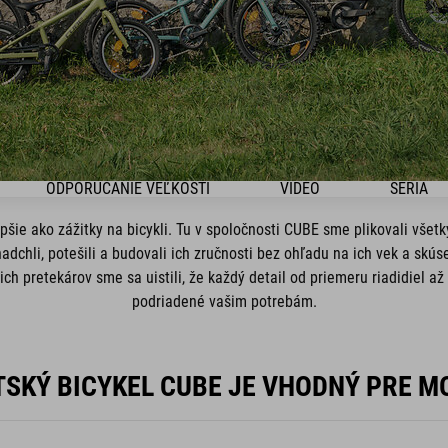
ODPORÚČANIE VEĽKOSTI
VIDEO
SÉRIA
pšie ako zážitky na bicykli. Tu v spoločnosti CUBE sme plikovali vše
adchli, potešili a budovali ich zručnosti bez ohľadu na ich vek a skú
ch pretekárov sme sa uistili, že každý detail od priemeru riadidiel až
podriadené vašim potrebám.
TSKÝ BICYKEL CUBE JE VHODNÝ PRE MO