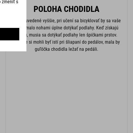
POLOHA CHODIDLA
Ako je uvedené vyššie, pri učení sa bicyklovať by sa vaše
dieťa malo nohami úplne dotýkať podlahy. Keď získajú
istotu, musia sa dotýkať podlahy len špičkami prstov.
Aby ste si mohli byť istí pri šliapaní do pedálov, mala by
guľôčka chodidla ležať na pedáli.