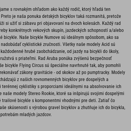
íjame s rovnakým ohľadom ako každý rodič, ktorý hľadá ten
. Preto je naša ponuka detských bicyklov taká rozmanitá, pretože
úži si užiť si zábavu pri objavovaní na dvoch kolesách. Každý rad
otreby konkrétnych vekových skupín, jazdeckých schopností a/alebo
ké bicykle. Naše bicykle Numove sú ideálnym spôsobom, ako sa
a nadobúdať cyklistické zručnosti. Všetky naše modely Acid sú
 každodenné hrubé zaobchádzanie, od jazdy na bicykli do školy,
družstvá s priateľmi. Rad Aruba ponúka zvýšenú bezpečnosť
e bicykle Flying Circus sú špeciálne navrhnuté tak, aby pomohli
konávať zákony gravitácie - od skokov až po pumptracky. Modely
ychádzajú z našich rovnomenných bicyklov pre dospelých a
terénnej cyklistiky s proporciami ideálnymi na absolvovanie ich
pre naše modely Stereo Rookie, ktoré sa inšpirujú svojimi dospelými
trailové bicykle s komponentmi vhodnými pre deti. Zatiaľ čo
še skúsenosti s výrobou gravel bicyklov a zhutňuje ich do bicykla,
ý potrebám mladých jazdcov.