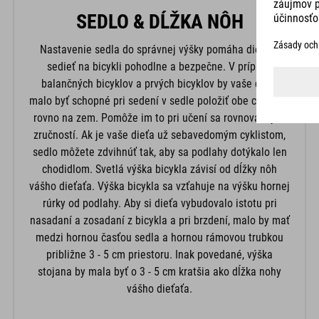
SEDLO & DĹŽKA NÔH
Nastavenie sedla do správnej výšky pomáha dieťaťu
sedieť na bicykli pohodlne a bezpečne. V prípade
balančných bicyklov a prvých bicyklov by vaše dieťa
malo byť schopné pri sedení v sedle položiť obe chodidlá
rovno na zem. Pomôže im to pri učení sa rovnovážnych
zručností. Ak je vaše dieťa už sebavedomým cyklistom,
sedlo môžete zdvihnúť tak, aby sa podlahy dotýkalo len
chodidlom. Svetlá výška bicykla závisí od dĺžky nôh
vášho dieťaťa. Výška bicykla sa vzťahuje na výšku hornej
rúrky od podlahy. Aby si dieťa vybudovalo istotu pri
nasadaní a zosadaní z bicykla a pri brzdení, malo by mať
medzi hornou časťou sedla a hornou rámovou trubkou
približne 3 - 5 cm priestoru. Inak povedané, výška
stojana by mala byť o 3 - 5 cm kratšia ako dĺžka nohy
vášho dieťaťa.