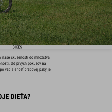
BIKES
tky naše skúsenosti do množstva
senosti. Od prvých pokusov na
 po vzdialenosť brzdovej páky je
JE DIEŤA?