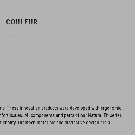
COULEUR
black
MATÉRIAU
Tige : microfibre
PU
​​semelle : nylon renforcé de fibres
ms. These innovative products were developed with ergonomic
fort issues. All components and parts of our Natural Fit series
caoutchouc
tionality. Hightech materials and distinctive design are a