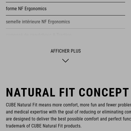
forme NF Ergonomics
semelle intérieure NF Ergonomics
composé de caoutchouc A-Traction
conception asymétrique pour une répartition égale de la
AFFICHER PLUS
pression
bouclier de protection CUBE
semelle extérieure en nylon renforcé de fibres pour pédales
NATURAL FIT CONCEPT
automatiques
tige anti-salissures
CUBE Natural Fit means more comfort, more fun and fewer proble
and medical expertise with the goal of reducing or eliminating com
indice de rigidité : 8
are designed to deliver the best possible comfort and perfect func
trademark of CUBE Natural Fit products.