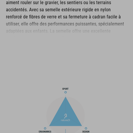
aiment rouler sur le gravier, les sentiers ou les terrains
accidentés. Avec sa semelle extérieure rigide en nylon
renforcé de fibres de verre et sa fermeture à cadran facile à
utiliser, elle offre des performances puissantes, spécialement
adaptées aux enfants. La semelle offre une excellente
adhérence tout en restant suffisamment souple pour les
courtes sections de marche. La tige, fabriquée en PU durable
et en matériau ripstop, résiste à l'usure, tandis que la boîte à
orteils et le talon renforcés offrent une protection fiable contre
les chocs. La semelle extérieure A-TRACTION avec caoutchouc
extra-adhérent assure une assise solide sur une variété de
surfaces. À l'intérieur, la semelle intérieure NF Ergonomics
offre un amorti ciblé et une répartition de la pression pour un
confort durable. Un modèle polyvalent et robuste pour les
jeunes cyclistes ambitieux qui ne veulent pas faire de
compromis.
MARQUE