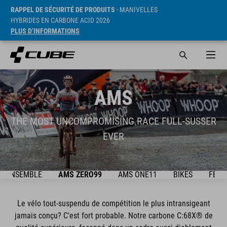
RAPPEL DE SÉCURITÉ DE PRODUITS
- MANIVELLES
HYBRIDES EN CARBONE ACID 2026
PLUS D’INFORMATIONS
AMS
THE MOST UNCOMPROMISING RACE FULL-SUSSER
EVER
 D'ENSEMBLE
AMS ZERO99
AMS ONE11
BIKES
FEAT
Le vélo tout-suspendu de compétition le plus intransigeant
jamais conçu? C'est fort probable. Notre carbone C:68X® de